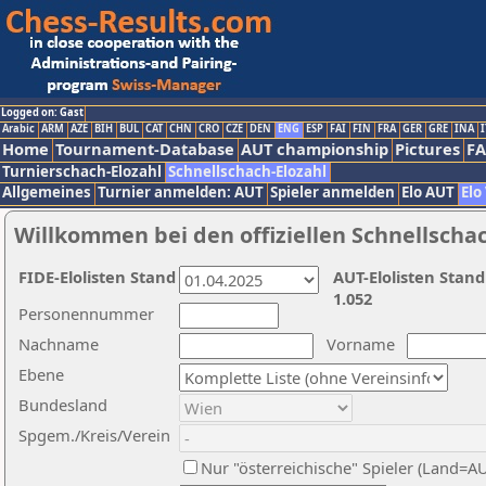
Logged on: Gast
Arabic
ARM
AZE
BIH
BUL
CAT
CHN
CRO
CZE
DEN
ENG
ESP
FAI
FIN
FRA
GER
GRE
INA
I
Home
Tournament-Database
AUT championship
Pictures
F
Turnierschach-Elozahl
Schnellschach-Elozahl
Allgemeines
Turnier anmelden: AUT
Spieler anmelden
Elo AUT
Elo
Willkommen bei den offiziellen Schnellscha
FIDE-Elolisten Stand
AUT-Elolisten Stand
1.052
Personennummer
Nachname
Vorname
Ebene
Bundesland
Spgem./Kreis/Verein
Nur "österreichische" Spieler (Land=A