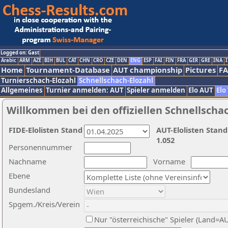
Logged on: Gast
Arabic
ARM
AZE
BIH
BUL
CAT
CHN
CRO
CZE
DEN
ENG
ESP
FAI
FIN
FRA
GER
GRE
INA
I
Home
Tournament-Database
AUT championship
Pictures
F
Turnierschach-Elozahl
Schnellschach-Elozahl
Allgemeines
Turnier anmelden: AUT
Spieler anmelden
Elo AUT
Elo
Willkommen bei den offiziellen Schnellscha
FIDE-Elolisten Stand
AUT-Elolisten Stand
1.052
Personennummer
Nachname
Vorname
Ebene
Bundesland
Spgem./Kreis/Verein
Nur "österreichische" Spieler (Land=A