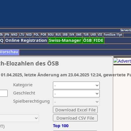
Servert
TA
JPN
MKD
LTU
NED
POL
POR
ROU
RUS
SRB
SVK
SWE
TUR
UKR
VIE
FontSize:11pt
AQ
Online Registration
Swiss-Manager
ÖSB
FIDE
 Vorschau
ch-Elozahlen des ÖSB
 01.04.2025, letzte Änderung am 23.04.2025 12:24, gewertete P
Kategorie
Geschlecht
Spielberechtigung
Top 100
UT)