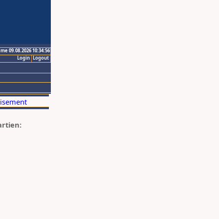
ime 09.08.2026 10:34:56
Login
Logout
artien: