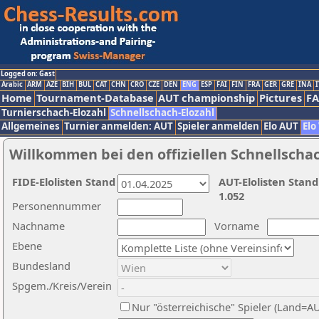
Logged on: Gast
Arabic
ARM
AZE
BIH
BUL
CAT
CHN
CRO
CZE
DEN
ENG
ESP
FAI
FIN
FRA
GER
GRE
INA
I
Home
Tournament-Database
AUT championship
Pictures
F
Turnierschach-Elozahl
Schnellschach-Elozahl
Allgemeines
Turnier anmelden: AUT
Spieler anmelden
Elo AUT
Elo
Willkommen bei den offiziellen Schnellscha
FIDE-Elolisten Stand
AUT-Elolisten Stand
1.052
Personennummer
Nachname
Vorname
Ebene
Bundesland
Spgem./Kreis/Verein
Nur "österreichische" Spieler (Land=A