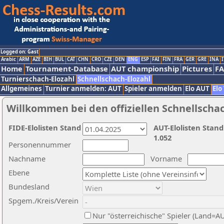
Logged on: Gast
Arabic
ARM
AZE
BIH
BUL
CAT
CHN
CRO
CZE
DEN
ENG
ESP
FAI
FIN
FRA
GER
GRE
INA
I
Home
Tournament-Database
AUT championship
Pictures
F
Turnierschach-Elozahl
Schnellschach-Elozahl
Allgemeines
Turnier anmelden: AUT
Spieler anmelden
Elo AUT
Elo
Willkommen bei den offiziellen Schnellscha
FIDE-Elolisten Stand
AUT-Elolisten Stand
1.052
Personennummer
Nachname
Vorname
Ebene
Bundesland
Spgem./Kreis/Verein
Nur "österreichische" Spieler (Land=A