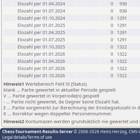
Elozahl per 01.04.2024
0
936
Elozahl per 01.07.2024
0
936
Elozahl per 01.10.2024
0
1291
Elozahl per 01.01.2025
0
1291
Elozahl per 01.04.2025
0
1291
Elozahl per 01.07.2025
0
1291
Elozahl per 01.10.2025
0
1322
Elozahl per 01.01.2026
0
1322
Elozahl per 01.04.2026
0
1322
Elozahl per 01.07.2026
0
1322
Elozahl per 01.10.2026
0
1322
Hinweis1
Wertebereich Feld St (Status)
blank ... Partie gewertet in aktueller Periode gespielt
V ... Partie gewertet in Vorperiode(n) gespielt
- ... Partie nicht gewertet, da Gegner keine Elozahl hat.
E ... Partie vorgemerkt zur Berechnung der Einstiegselozahl in
K ... Korrektur wegen doppelter Personennummer.
Hinweis2
Kontumazen werden grundsätzlich nie gewertet und sin
Chess-Tournament-Results-Server
© 2006-2026 Heinz Herzog
, CMS-
Legal details/Terms of use