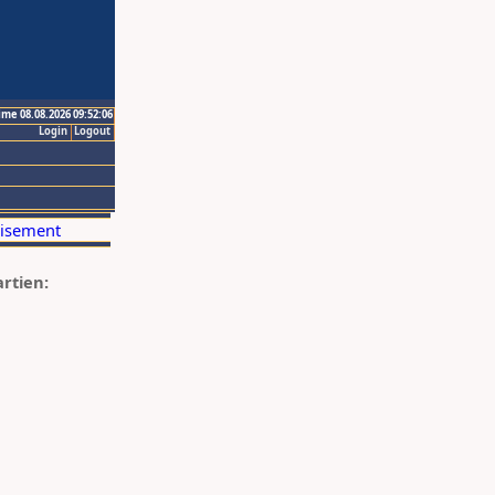
ime 08.08.2026 09:52:06
Login
Logout
artien: