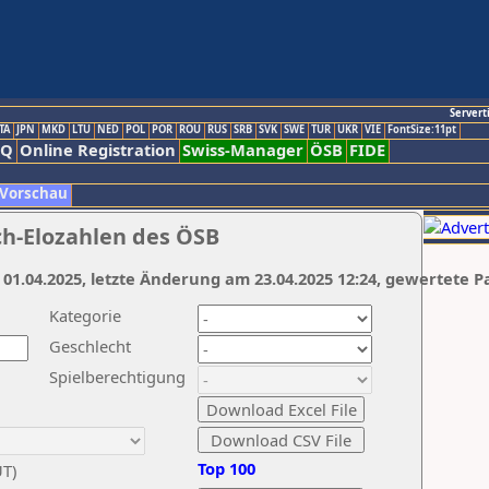
Servert
TA
JPN
MKD
LTU
NED
POL
POR
ROU
RUS
SRB
SVK
SWE
TUR
UKR
VIE
FontSize:11pt
AQ
Online Registration
Swiss-Manager
ÖSB
FIDE
 Vorschau
ch-Elozahlen des ÖSB
 01.04.2025, letzte Änderung am 23.04.2025 12:24, gewertete P
Kategorie
Geschlecht
Spielberechtigung
Top 100
UT)