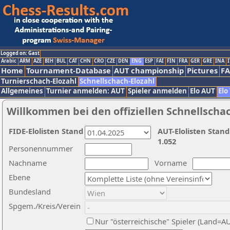
Logged on: Gast
Arabic
ARM
AZE
BIH
BUL
CAT
CHN
CRO
CZE
DEN
ENG
ESP
FAI
FIN
FRA
GER
GRE
INA
I
Home
Tournament-Database
AUT championship
Pictures
F
Turnierschach-Elozahl
Schnellschach-Elozahl
Allgemeines
Turnier anmelden: AUT
Spieler anmelden
Elo AUT
Elo
Willkommen bei den offiziellen Schnellscha
FIDE-Elolisten Stand
AUT-Elolisten Stand
1.052
Personennummer
Nachname
Vorname
Ebene
Bundesland
Spgem./Kreis/Verein
Nur "österreichische" Spieler (Land=A