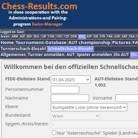
Logged on: Gast
Arabic
ARM
AZE
BIH
BUL
CAT
CHN
CRO
CZE
DEN
ENG
ESP
FAI
FIN
FRA
GER
GRE
INA
I
Home
Tournament-Database
AUT championship
Pictures
F
Turnierschach-Elozahl
Schnellschach-Elozahl
Allgemeines
Turnier anmelden: AUT
Spieler anmelden
Elo AUT
Elo
Willkommen bei den offiziellen Schnellscha
FIDE-Elolisten Stand
AUT-Elolisten Stand
1.052
Personennummer
Nachname
Vorname
Ebene
Bundesland
Spgem./Kreis/Verein
Nur "österreichische" Spieler (Land=A