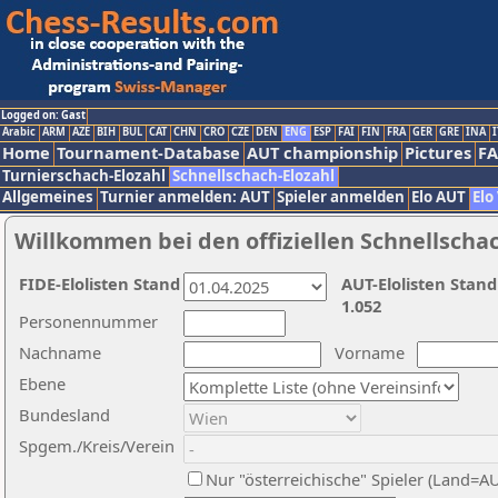
Logged on: Gast
Arabic
ARM
AZE
BIH
BUL
CAT
CHN
CRO
CZE
DEN
ENG
ESP
FAI
FIN
FRA
GER
GRE
INA
I
Home
Tournament-Database
AUT championship
Pictures
F
Turnierschach-Elozahl
Schnellschach-Elozahl
Allgemeines
Turnier anmelden: AUT
Spieler anmelden
Elo AUT
Elo
Willkommen bei den offiziellen Schnellscha
FIDE-Elolisten Stand
AUT-Elolisten Stand
1.052
Personennummer
Nachname
Vorname
Ebene
Bundesland
Spgem./Kreis/Verein
Nur "österreichische" Spieler (Land=A