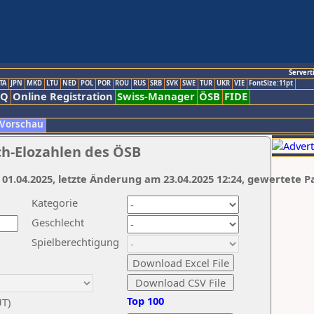
Servert
TA
JPN
MKD
LTU
NED
POL
POR
ROU
RUS
SRB
SVK
SWE
TUR
UKR
VIE
FontSize:11pt
AQ
Online Registration
Swiss-Manager
ÖSB
FIDE
 Vorschau
ch-Elozahlen des ÖSB
 01.04.2025, letzte Änderung am 23.04.2025 12:24, gewertete P
Kategorie
Geschlecht
Spielberechtigung
Top 100
UT)