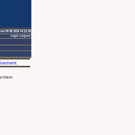
ime 09.08.2026 14:22:30
Login
Logout
artien: