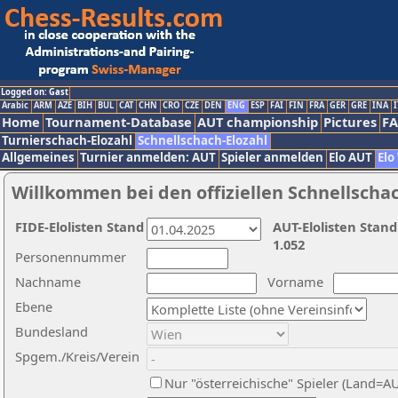
Logged on: Gast
Arabic
ARM
AZE
BIH
BUL
CAT
CHN
CRO
CZE
DEN
ENG
ESP
FAI
FIN
FRA
GER
GRE
INA
I
Home
Tournament-Database
AUT championship
Pictures
F
Turnierschach-Elozahl
Schnellschach-Elozahl
Allgemeines
Turnier anmelden: AUT
Spieler anmelden
Elo AUT
Elo
Willkommen bei den offiziellen Schnellscha
FIDE-Elolisten Stand
AUT-Elolisten Stand
1.052
Personennummer
Nachname
Vorname
Ebene
Bundesland
Spgem./Kreis/Verein
Nur "österreichische" Spieler (Land=A