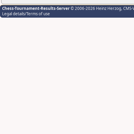
Chess-Tournament-Results-Server
© 2006-2026 Heinz Herzog
, CMS-
Legal details/Terms of use