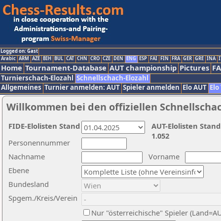
Logged on: Gast
Arabic
ARM
AZE
BIH
BUL
CAT
CHN
CRO
CZE
DEN
ENG
ESP
FAI
FIN
FRA
GER
GRE
INA
I
Home
Tournament-Database
AUT championship
Pictures
F
Turnierschach-Elozahl
Schnellschach-Elozahl
Allgemeines
Turnier anmelden: AUT
Spieler anmelden
Elo AUT
Elo
Willkommen bei den offiziellen Schnellscha
FIDE-Elolisten Stand
AUT-Elolisten Stand
1.052
Personennummer
Nachname
Vorname
Ebene
Bundesland
Spgem./Kreis/Verein
Nur "österreichische" Spieler (Land=A