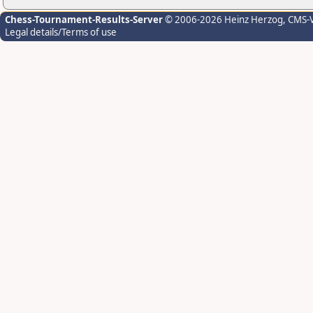
Chess-Tournament-Results-Server
© 2006-2026 Heinz Herzog
, CMS-
Legal details/Terms of use