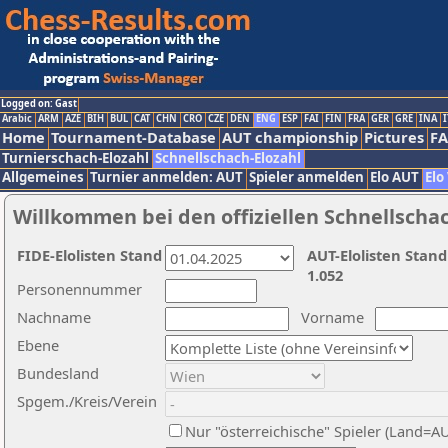
Logged on: Gast
Arabic
ARM
AZE
BIH
BUL
CAT
CHN
CRO
CZE
DEN
ENG
ESP
FAI
FIN
FRA
GER
GRE
INA
I
Home
Tournament-Database
AUT championship
Pictures
F
Turnierschach-Elozahl
Schnellschach-Elozahl
Allgemeines
Turnier anmelden: AUT
Spieler anmelden
Elo AUT
Elo
Willkommen bei den offiziellen Schnellscha
FIDE-Elolisten Stand
AUT-Elolisten Stand
1.052
Personennummer
Nachname
Vorname
Ebene
Bundesland
Spgem./Kreis/Verein
Nur "österreichische" Spieler (Land=A