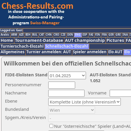
Logged on: Gast
Arabic
ARM
AZE
BIH
BUL
CAT
CHN
CRO
CZE
DEN
ENG
ESP
FAI
FIN
FRA
GER
GRE
INA
I
Home
Tournament-Database
AUT championship
Pictures
F
Turnierschach-Elozahl
Schnellschach-Elozahl
Allgemeines
Turnier anmelden: AUT
Spieler anmelden
Elo AUT
Elo
Willkommen bei den offiziellen Schnellscha
FIDE-Elolisten Stand
AUT-Elolisten Stand
1.052
Personennummer
Nachname
Vorname
Ebene
Bundesland
Spgem./Kreis/Verein
Nur "österreichische" Spieler (Land=A