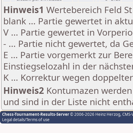
Hinweis1
Wertebereich Feld St 
blank ... Partie gewertet in akt
V ... Partie gewertet in Vorperi
- ... Partie nicht gewertet, da 
E ... Partie vorgemerkt zur Be
Einstiegselozahl in der nächst
K ... Korrektur wegen doppelt
Hinweis2
Kontumazen werden g
und sind in der Liste nicht enth
Chess-Tournament-Results-Server
© 2006-2026 Heinz Herzog
, CMS-
Legal details/Terms of use