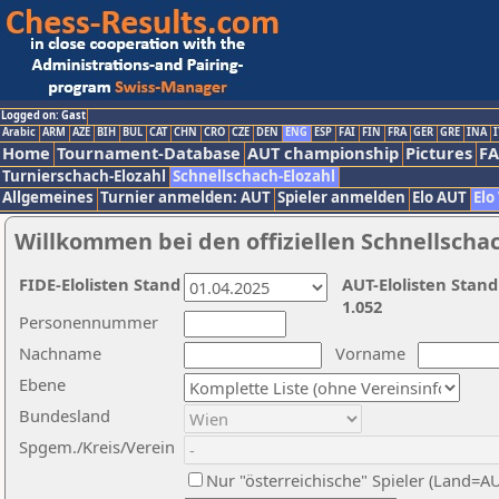
Logged on: Gast
Arabic
ARM
AZE
BIH
BUL
CAT
CHN
CRO
CZE
DEN
ENG
ESP
FAI
FIN
FRA
GER
GRE
INA
I
Home
Tournament-Database
AUT championship
Pictures
F
Turnierschach-Elozahl
Schnellschach-Elozahl
Allgemeines
Turnier anmelden: AUT
Spieler anmelden
Elo AUT
Elo
Willkommen bei den offiziellen Schnellscha
FIDE-Elolisten Stand
AUT-Elolisten Stand
1.052
Personennummer
Nachname
Vorname
Ebene
Bundesland
Spgem./Kreis/Verein
Nur "österreichische" Spieler (Land=A