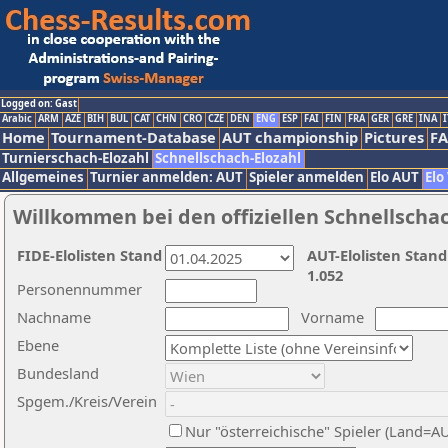
Logged on: Gast
Arabic
ARM
AZE
BIH
BUL
CAT
CHN
CRO
CZE
DEN
ENG
ESP
FAI
FIN
FRA
GER
GRE
INA
I
Home
Tournament-Database
AUT championship
Pictures
F
Turnierschach-Elozahl
Schnellschach-Elozahl
Allgemeines
Turnier anmelden: AUT
Spieler anmelden
Elo AUT
Elo
Willkommen bei den offiziellen Schnellscha
FIDE-Elolisten Stand
AUT-Elolisten Stand
1.052
Personennummer
Nachname
Vorname
Ebene
Bundesland
Spgem./Kreis/Verein
Nur "österreichische" Spieler (Land=A