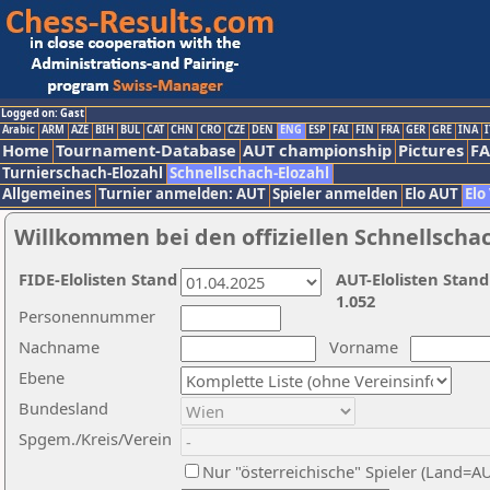
Logged on: Gast
Arabic
ARM
AZE
BIH
BUL
CAT
CHN
CRO
CZE
DEN
ENG
ESP
FAI
FIN
FRA
GER
GRE
INA
I
Home
Tournament-Database
AUT championship
Pictures
F
Turnierschach-Elozahl
Schnellschach-Elozahl
Allgemeines
Turnier anmelden: AUT
Spieler anmelden
Elo AUT
Elo
Willkommen bei den offiziellen Schnellscha
FIDE-Elolisten Stand
AUT-Elolisten Stand
1.052
Personennummer
Nachname
Vorname
Ebene
Bundesland
Spgem./Kreis/Verein
Nur "österreichische" Spieler (Land=A