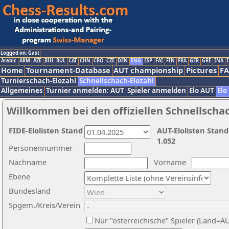
Logged on: Gast
Arabic
ARM
AZE
BIH
BUL
CAT
CHN
CRO
CZE
DEN
ENG
ESP
FAI
FIN
FRA
GER
GRE
INA
I
Home
Tournament-Database
AUT championship
Pictures
F
Turnierschach-Elozahl
Schnellschach-Elozahl
Allgemeines
Turnier anmelden: AUT
Spieler anmelden
Elo AUT
Elo
Willkommen bei den offiziellen Schnellscha
FIDE-Elolisten Stand
AUT-Elolisten Stand
1.052
Personennummer
Nachname
Vorname
Ebene
Bundesland
Spgem./Kreis/Verein
Nur "österreichische" Spieler (Land=A