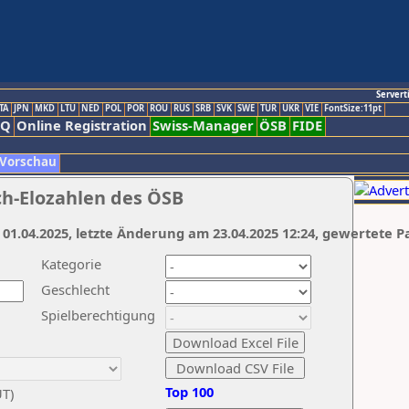
Servert
TA
JPN
MKD
LTU
NED
POL
POR
ROU
RUS
SRB
SVK
SWE
TUR
UKR
VIE
FontSize:11pt
AQ
Online Registration
Swiss-Manager
ÖSB
FIDE
 Vorschau
ch-Elozahlen des ÖSB
 01.04.2025, letzte Änderung am 23.04.2025 12:24, gewertete P
Kategorie
Geschlecht
Spielberechtigung
Top 100
UT)