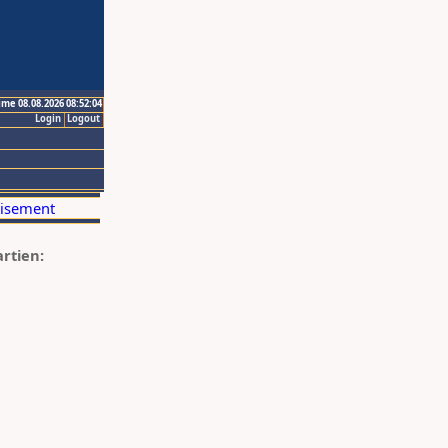
ime 08.08.2026 08:52:04
Login
Logout
artien: