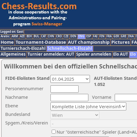
Logged on: Gast
Arabic
ARM
AZE
BIH
BUL
CAT
CHN
CRO
CZE
DEN
ENG
ESP
FAI
FIN
FRA
GER
GRE
INA
I
Home
Tournament-Database
AUT championship
Pictures
F
Turnierschach-Elozahl
Schnellschach-Elozahl
Allgemeines
Turnier anmelden: AUT
Spieler anmelden
Elo AUT
Elo
Willkommen bei den offiziellen Schnellscha
FIDE-Elolisten Stand
AUT-Elolisten Stand
1.052
Personennummer
Nachname
Vorname
Ebene
Bundesland
Spgem./Kreis/Verein
Nur "österreichische" Spieler (Land=A