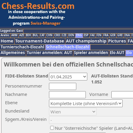
Logged on: Gast
Arabic
ARM
AZE
BIH
BUL
CAT
CHN
CRO
CZE
DEN
ENG
ESP
FAI
FIN
FRA
GER
GRE
INA
I
Home
Tournament-Database
AUT championship
Pictures
F
Turnierschach-Elozahl
Schnellschach-Elozahl
Allgemeines
Turnier anmelden: AUT
Spieler anmelden
Elo AUT
Elo
Willkommen bei den offiziellen Schnellscha
FIDE-Elolisten Stand
AUT-Elolisten Stand
1.052
Personennummer
Nachname
Vorname
Ebene
Bundesland
Spgem./Kreis/Verein
Nur "österreichische" Spieler (Land=A