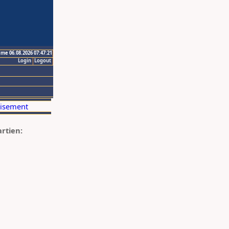
ime 06.08.2026 07:47:21
Login
Logout
artien: