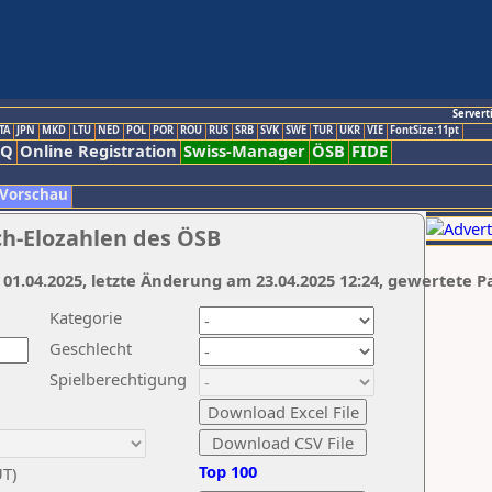
Servert
TA
JPN
MKD
LTU
NED
POL
POR
ROU
RUS
SRB
SVK
SWE
TUR
UKR
VIE
FontSize:11pt
AQ
Online Registration
Swiss-Manager
ÖSB
FIDE
 Vorschau
ch-Elozahlen des ÖSB
 01.04.2025, letzte Änderung am 23.04.2025 12:24, gewertete P
Kategorie
Geschlecht
Spielberechtigung
Top 100
UT)