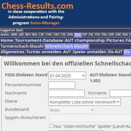
Logged on: Gast
Arabic
ARM
AZE
BIH
BUL
CAT
CHN
CRO
CZE
DEN
ENG
ESP
FAI
FIN
FRA
GER
GRE
INA
I
Home
Tournament-Database
AUT championship
Pictures
F
Turnierschach-Elozahl
Schnellschach-Elozahl
Allgemeines
Turnier anmelden: AUT
Spieler anmelden
Elo AUT
Elo
Willkommen bei den offiziellen Schnellscha
FIDE-Elolisten Stand
AUT-Elolisten Stand
1.052
Personennummer
Nachname
Vorname
Ebene
Bundesland
Spgem./Kreis/Verein
Nur "österreichische" Spieler (Land=A