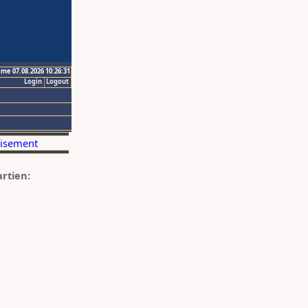
ime 07.08.2026 10:26:31
Login
Logout
artien: