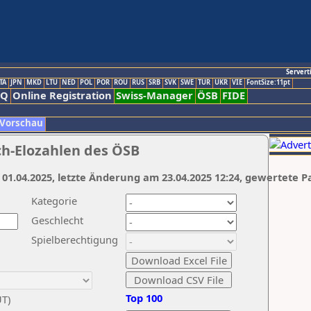
Servert
TA
JPN
MKD
LTU
NED
POL
POR
ROU
RUS
SRB
SVK
SWE
TUR
UKR
VIE
FontSize:11pt
AQ
Online Registration
Swiss-Manager
ÖSB
FIDE
 Vorschau
ch-Elozahlen des ÖSB
 01.04.2025, letzte Änderung am 23.04.2025 12:24, gewertete P
Kategorie
Geschlecht
Spielberechtigung
Top 100
UT)