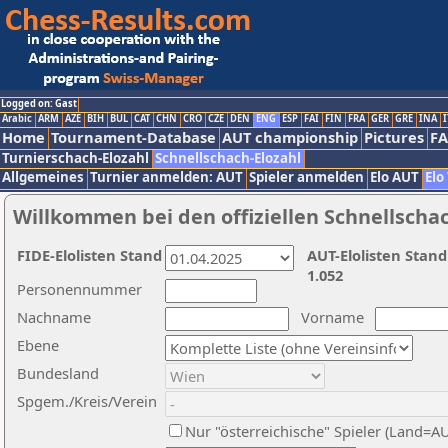
Logged on: Gast
Arabic
ARM
AZE
BIH
BUL
CAT
CHN
CRO
CZE
DEN
ENG
ESP
FAI
FIN
FRA
GER
GRE
INA
I
Home
Tournament-Database
AUT championship
Pictures
F
Turnierschach-Elozahl
Schnellschach-Elozahl
Allgemeines
Turnier anmelden: AUT
Spieler anmelden
Elo AUT
Elo
Willkommen bei den offiziellen Schnellscha
FIDE-Elolisten Stand
AUT-Elolisten Stand
1.052
Personennummer
Nachname
Vorname
Ebene
Bundesland
Spgem./Kreis/Verein
Nur "österreichische" Spieler (Land=A