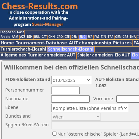
Logged on: Gast
Arabic
ARM
AZE
BIH
BUL
CAT
CHN
CRO
CZE
DEN
ENG
ESP
FAI
FIN
FRA
GER
GRE
INA
I
Home
Tournament-Database
AUT championship
Pictures
F
Turnierschach-Elozahl
Schnellschach-Elozahl
Allgemeines
Turnier anmelden: AUT
Spieler anmelden
Elo AUT
Elo
Willkommen bei den offiziellen Schnellscha
FIDE-Elolisten Stand
AUT-Elolisten Stand
1.052
Personennummer
Nachname
Vorname
Ebene
Bundesland
Spgem./Kreis/Verein
Nur "österreichische" Spieler (Land=A