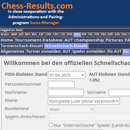
Logged on: Gast
Arabic
ARM
AZE
BIH
BUL
CAT
CHN
CRO
CZE
DEN
ENG
ESP
FAI
FIN
FRA
GER
GRE
INA
I
Home
Tournament-Database
AUT championship
Pictures
F
Turnierschach-Elozahl
Schnellschach-Elozahl
Allgemeines
Turnier anmelden: AUT
Spieler anmelden
Elo AUT
Elo
Willkommen bei den offiziellen Schnellscha
FIDE-Elolisten Stand
AUT-Elolisten Stand
1.052
Personennummer
Nachname
Vorname
Ebene
Bundesland
Spgem./Kreis/Verein
Nur "österreichische" Spieler (Land=A