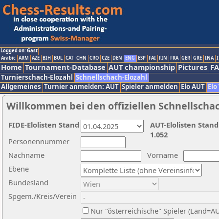
Logged on: Gast
Arabic
ARM
AZE
BIH
BUL
CAT
CHN
CRO
CZE
DEN
ENG
ESP
FAI
FIN
FRA
GER
GRE
INA
I
Home
Tournament-Database
AUT championship
Pictures
F
Turnierschach-Elozahl
Schnellschach-Elozahl
Allgemeines
Turnier anmelden: AUT
Spieler anmelden
Elo AUT
Elo
Willkommen bei den offiziellen Schnellscha
FIDE-Elolisten Stand
AUT-Elolisten Stand
1.052
Personennummer
Nachname
Vorname
Ebene
Bundesland
Spgem./Kreis/Verein
Nur "österreichische" Spieler (Land=A