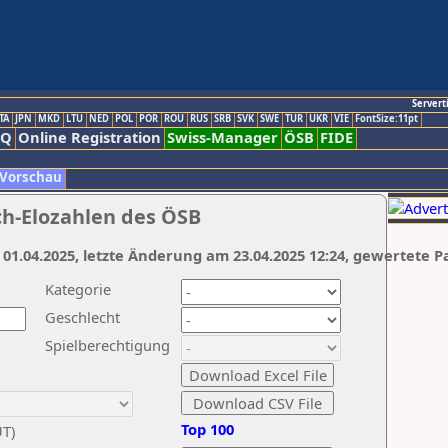
Servert
TA
JPN
MKD
LTU
NED
POL
POR
ROU
RUS
SRB
SVK
SWE
TUR
UKR
VIE
FontSize:11pt
AQ
Online Registration
Swiss-Manager
ÖSB
FIDE
 Vorschau
ch-Elozahlen des ÖSB
 01.04.2025, letzte Änderung am 23.04.2025 12:24, gewertete P
Kategorie
Geschlecht
Spielberechtigung
Top 100
UT)