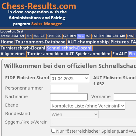
Logged on: Gast
Arabic
ARM
AZE
BIH
BUL
CAT
CHN
CRO
CZE
DEN
ENG
ESP
FAI
FIN
FRA
GER
GRE
INA
I
Home
Tournament-Database
AUT championship
Pictures
F
Turnierschach-Elozahl
Schnellschach-Elozahl
Allgemeines
Turnier anmelden: AUT
Spieler anmelden
Elo AUT
Elo
Willkommen bei den offiziellen Schnellscha
FIDE-Elolisten Stand
AUT-Elolisten Stand
1.052
Personennummer
Nachname
Vorname
Ebene
Bundesland
Spgem./Kreis/Verein
Nur "österreichische" Spieler (Land=A