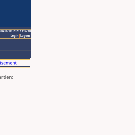
ime 07.08.2026 13:06:10
Login
Logout
artien: