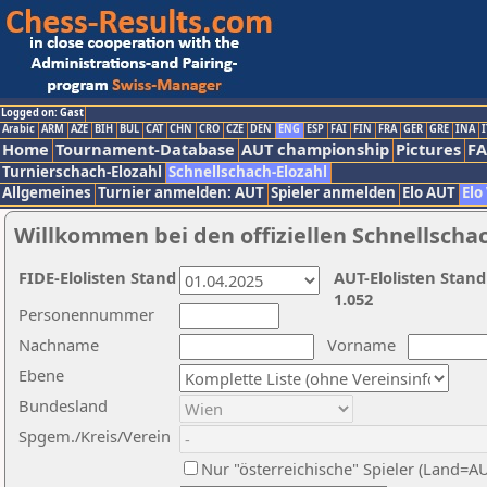
Logged on: Gast
Arabic
ARM
AZE
BIH
BUL
CAT
CHN
CRO
CZE
DEN
ENG
ESP
FAI
FIN
FRA
GER
GRE
INA
I
Home
Tournament-Database
AUT championship
Pictures
F
Turnierschach-Elozahl
Schnellschach-Elozahl
Allgemeines
Turnier anmelden: AUT
Spieler anmelden
Elo AUT
Elo
Willkommen bei den offiziellen Schnellscha
FIDE-Elolisten Stand
AUT-Elolisten Stand
1.052
Personennummer
Nachname
Vorname
Ebene
Bundesland
Spgem./Kreis/Verein
Nur "österreichische" Spieler (Land=A