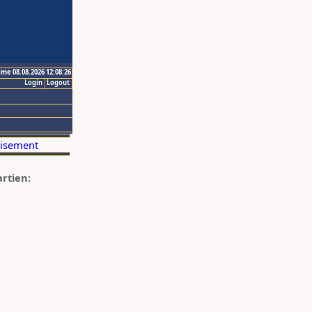
ime 08.08.2026 12:08:26
Login
Logout
artien: