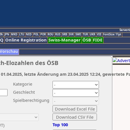
Servert
TA
JPN
MKD
LTU
NED
POL
POR
ROU
RUS
SRB
SVK
SWE
TUR
UKR
VIE
FontSize:11pt
AQ
Online Registration
Swiss-Manager
ÖSB
FIDE
 Vorschau
ch-Elozahlen des ÖSB
 01.04.2025, letzte Änderung am 23.04.2025 12:24, gewertete P
Kategorie
Geschlecht
Spielberechtigung
Top 100
UT)