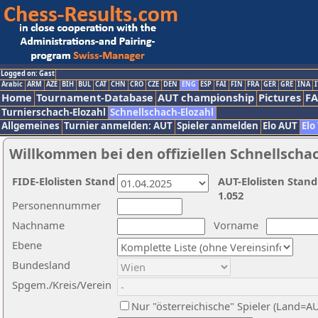
Logged on: Gast
Arabic
ARM
AZE
BIH
BUL
CAT
CHN
CRO
CZE
DEN
ENG
ESP
FAI
FIN
FRA
GER
GRE
INA
I
Home
Tournament-Database
AUT championship
Pictures
F
Turnierschach-Elozahl
Schnellschach-Elozahl
Allgemeines
Turnier anmelden: AUT
Spieler anmelden
Elo AUT
Elo
Willkommen bei den offiziellen Schnellscha
FIDE-Elolisten Stand
AUT-Elolisten Stand
1.052
Personennummer
Nachname
Vorname
Ebene
Bundesland
Spgem./Kreis/Verein
Nur "österreichische" Spieler (Land=A