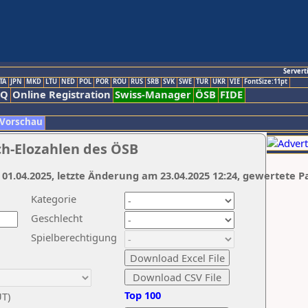
Servert
TA
JPN
MKD
LTU
NED
POL
POR
ROU
RUS
SRB
SVK
SWE
TUR
UKR
VIE
FontSize:11pt
AQ
Online Registration
Swiss-Manager
ÖSB
FIDE
 Vorschau
ch-Elozahlen des ÖSB
 01.04.2025, letzte Änderung am 23.04.2025 12:24, gewertete P
Kategorie
Geschlecht
Spielberechtigung
Top 100
UT)