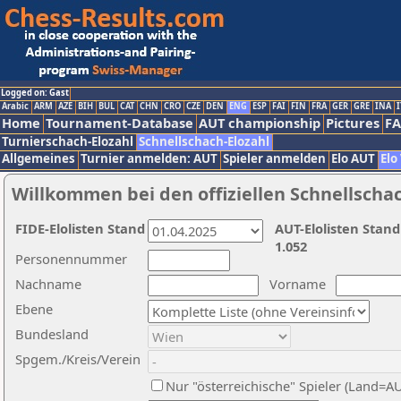
Logged on: Gast
Arabic
ARM
AZE
BIH
BUL
CAT
CHN
CRO
CZE
DEN
ENG
ESP
FAI
FIN
FRA
GER
GRE
INA
I
Home
Tournament-Database
AUT championship
Pictures
F
Turnierschach-Elozahl
Schnellschach-Elozahl
Allgemeines
Turnier anmelden: AUT
Spieler anmelden
Elo AUT
Elo
Willkommen bei den offiziellen Schnellscha
FIDE-Elolisten Stand
AUT-Elolisten Stand
1.052
Personennummer
Nachname
Vorname
Ebene
Bundesland
Spgem./Kreis/Verein
Nur "österreichische" Spieler (Land=A