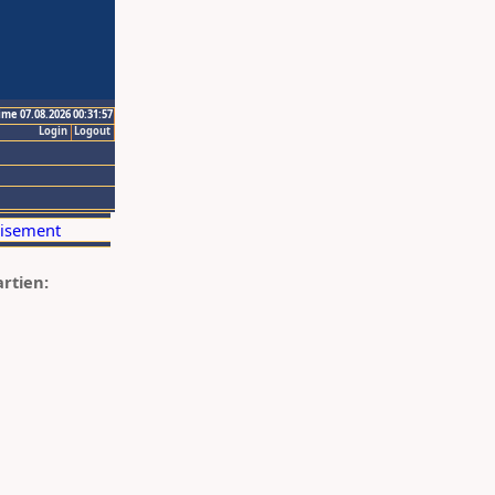
ime 07.08.2026 00:31:57
Login
Logout
artien: