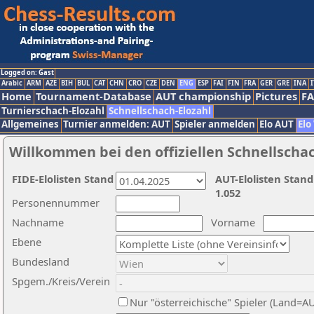
Logged on: Gast
Arabic
ARM
AZE
BIH
BUL
CAT
CHN
CRO
CZE
DEN
ENG
ESP
FAI
FIN
FRA
GER
GRE
INA
I
Home
Tournament-Database
AUT championship
Pictures
F
Turnierschach-Elozahl
Schnellschach-Elozahl
Allgemeines
Turnier anmelden: AUT
Spieler anmelden
Elo AUT
Elo
Willkommen bei den offiziellen Schnellscha
FIDE-Elolisten Stand
AUT-Elolisten Stand
1.052
Personennummer
Nachname
Vorname
Ebene
Bundesland
Spgem./Kreis/Verein
Nur "österreichische" Spieler (Land=A