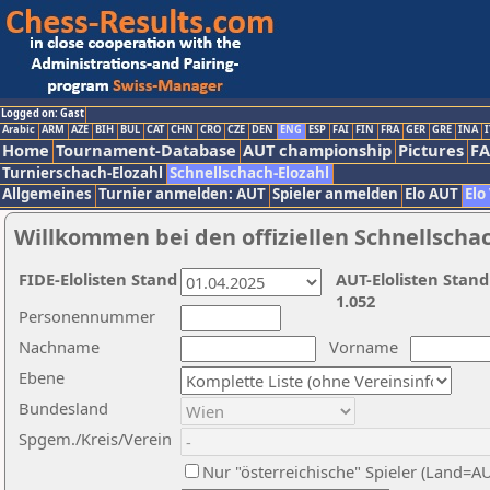
Logged on: Gast
Arabic
ARM
AZE
BIH
BUL
CAT
CHN
CRO
CZE
DEN
ENG
ESP
FAI
FIN
FRA
GER
GRE
INA
I
Home
Tournament-Database
AUT championship
Pictures
F
Turnierschach-Elozahl
Schnellschach-Elozahl
Allgemeines
Turnier anmelden: AUT
Spieler anmelden
Elo AUT
Elo
Willkommen bei den offiziellen Schnellscha
FIDE-Elolisten Stand
AUT-Elolisten Stand
1.052
Personennummer
Nachname
Vorname
Ebene
Bundesland
Spgem./Kreis/Verein
Nur "österreichische" Spieler (Land=A