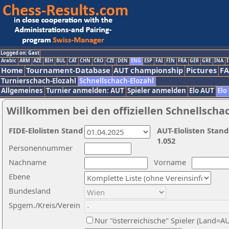
Logged on: Gast
Arabic
ARM
AZE
BIH
BUL
CAT
CHN
CRO
CZE
DEN
ENG
ESP
FAI
FIN
FRA
GER
GRE
INA
I
Home
Tournament-Database
AUT championship
Pictures
F
Turnierschach-Elozahl
Schnellschach-Elozahl
Allgemeines
Turnier anmelden: AUT
Spieler anmelden
Elo AUT
Elo
Willkommen bei den offiziellen Schnellscha
FIDE-Elolisten Stand
AUT-Elolisten Stand
1.052
Personennummer
Nachname
Vorname
Ebene
Bundesland
Spgem./Kreis/Verein
Nur "österreichische" Spieler (Land=A