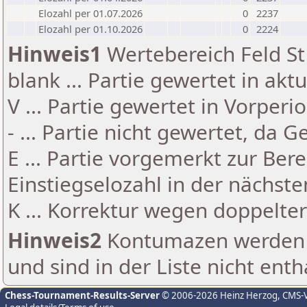
Elozahl per 01.07.2026
0
2237
Elozahl per 01.10.2026
0
2224
Hinweis1
Wertebereich Feld St 
blank ... Partie gewertet in akt
V ... Partie gewertet in Vorperi
- ... Partie nicht gewertet, da 
E ... Partie vorgemerkt zur Be
Einstiegselozahl in der nächst
K ... Korrektur wegen doppelt
Hinweis2
Kontumazen werden g
und sind in der Liste nicht enth
Chess-Tournament-Results-Server
© 2006-2026 Heinz Herzog
, CMS-