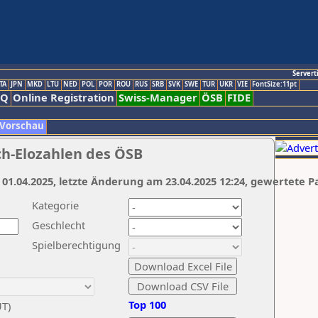
Servert
TA
JPN
MKD
LTU
NED
POL
POR
ROU
RUS
SRB
SVK
SWE
TUR
UKR
VIE
FontSize:11pt
AQ
Online Registration
Swiss-Manager
ÖSB
FIDE
 Vorschau
ch-Elozahlen des ÖSB
 01.04.2025, letzte Änderung am 23.04.2025 12:24, gewertete P
Kategorie
Geschlecht
Spielberechtigung
Top 100
UT)