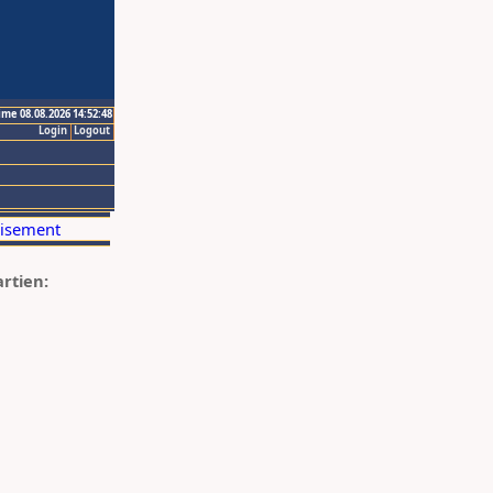
ime 08.08.2026 14:52:48
Login
Logout
artien: