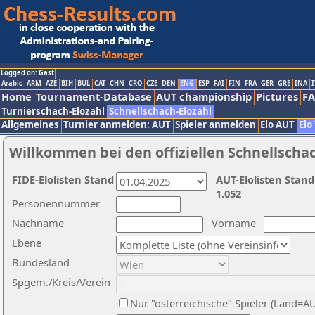
Logged on: Gast
Arabic
ARM
AZE
BIH
BUL
CAT
CHN
CRO
CZE
DEN
ENG
ESP
FAI
FIN
FRA
GER
GRE
INA
I
Home
Tournament-Database
AUT championship
Pictures
F
Turnierschach-Elozahl
Schnellschach-Elozahl
Allgemeines
Turnier anmelden: AUT
Spieler anmelden
Elo AUT
Elo
Willkommen bei den offiziellen Schnellscha
FIDE-Elolisten Stand
AUT-Elolisten Stand
1.052
Personennummer
Nachname
Vorname
Ebene
Bundesland
Spgem./Kreis/Verein
Nur "österreichische" Spieler (Land=A