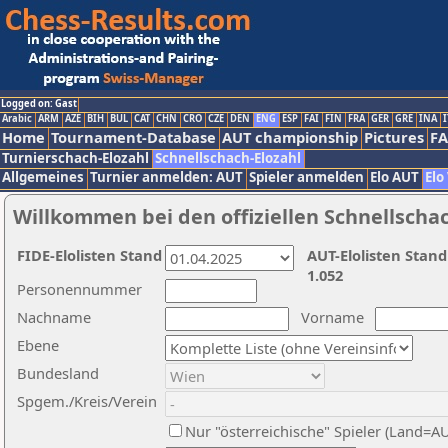
Logged on: Gast
Arabic
ARM
AZE
BIH
BUL
CAT
CHN
CRO
CZE
DEN
ENG
ESP
FAI
FIN
FRA
GER
GRE
INA
I
Home
Tournament-Database
AUT championship
Pictures
F
Turnierschach-Elozahl
Schnellschach-Elozahl
Allgemeines
Turnier anmelden: AUT
Spieler anmelden
Elo AUT
Elo
Willkommen bei den offiziellen Schnellscha
FIDE-Elolisten Stand
AUT-Elolisten Stand
1.052
Personennummer
Nachname
Vorname
Ebene
Bundesland
Spgem./Kreis/Verein
Nur "österreichische" Spieler (Land=A