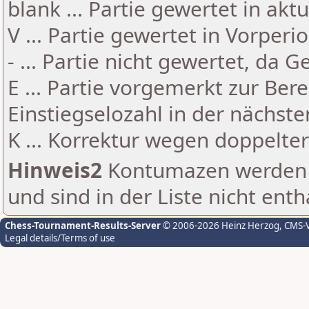
blank ... Partie gewertet in akt
V ... Partie gewertet in Vorperi
- ... Partie nicht gewertet, da 
E ... Partie vorgemerkt zur Be
Einstiegselozahl in der nächst
K ... Korrektur wegen doppelt
Hinweis2
Kontumazen werden g
und sind in der Liste nicht enth
Chess-Tournament-Results-Server
© 2006-2026 Heinz Herzog
, CMS-
Legal details/Terms of use