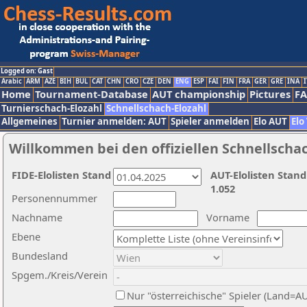
Logged on: Gast
Arabic
ARM
AZE
BIH
BUL
CAT
CHN
CRO
CZE
DEN
ENG
ESP
FAI
FIN
FRA
GER
GRE
INA
I
Home
Tournament-Database
AUT championship
Pictures
F
Turnierschach-Elozahl
Schnellschach-Elozahl
Allgemeines
Turnier anmelden: AUT
Spieler anmelden
Elo AUT
Elo
Willkommen bei den offiziellen Schnellscha
FIDE-Elolisten Stand
AUT-Elolisten Stand
1.052
Personennummer
Nachname
Vorname
Ebene
Bundesland
Spgem./Kreis/Verein
Nur "österreichische" Spieler (Land=A