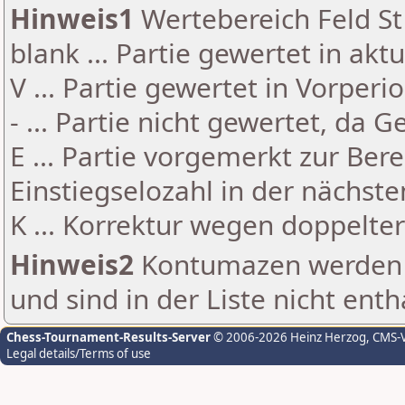
Hinweis1
Wertebereich Feld St 
blank ... Partie gewertet in akt
V ... Partie gewertet in Vorperi
- ... Partie nicht gewertet, da 
E ... Partie vorgemerkt zur Be
Einstiegselozahl in der nächst
K ... Korrektur wegen doppelt
Hinweis2
Kontumazen werden g
und sind in der Liste nicht enth
Chess-Tournament-Results-Server
© 2006-2026 Heinz Herzog
, CMS-
Legal details/Terms of use