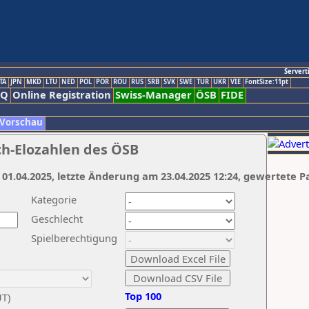
Servert
TA
JPN
MKD
LTU
NED
POL
POR
ROU
RUS
SRB
SVK
SWE
TUR
UKR
VIE
FontSize:11pt
AQ
Online Registration
Swiss-Manager
ÖSB
FIDE
 Vorschau
ch-Elozahlen des ÖSB
 01.04.2025, letzte Änderung am 23.04.2025 12:24, gewertete P
Kategorie
Geschlecht
Spielberechtigung
Top 100
UT)