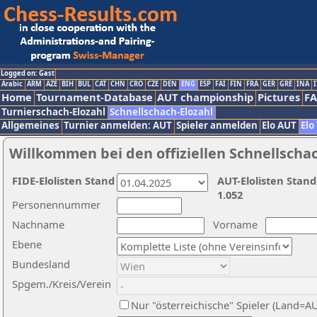
Logged on: Gast
Arabic
ARM
AZE
BIH
BUL
CAT
CHN
CRO
CZE
DEN
ENG
ESP
FAI
FIN
FRA
GER
GRE
INA
I
Home
Tournament-Database
AUT championship
Pictures
F
Turnierschach-Elozahl
Schnellschach-Elozahl
Allgemeines
Turnier anmelden: AUT
Spieler anmelden
Elo AUT
Elo
Willkommen bei den offiziellen Schnellscha
FIDE-Elolisten Stand
AUT-Elolisten Stand
1.052
Personennummer
Nachname
Vorname
Ebene
Bundesland
Spgem./Kreis/Verein
Nur "österreichische" Spieler (Land=A