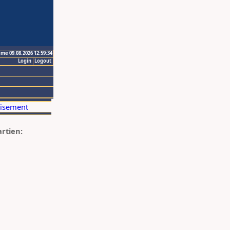
ime 09.08.2026 12:59:34
Login
Logout
artien: