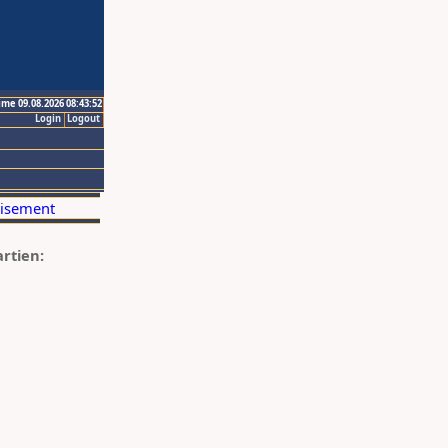
ime 09.08.2026 08:43:52
Login
Logout
artien: