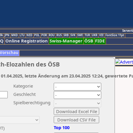
Servert
TA
JPN
MKD
LTU
NED
POL
POR
ROU
RUS
SRB
SVK
SWE
TUR
UKR
VIE
FontSize:11pt
AQ
Online Registration
Swiss-Manager
ÖSB
FIDE
 Vorschau
ch-Elozahlen des ÖSB
 01.04.2025, letzte Änderung am 23.04.2025 12:24, gewertete P
Kategorie
Geschlecht
Spielberechtigung
Top 100
UT)