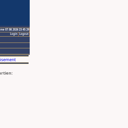
ime 07.08.2026 23:45:29
Login
Logout
artien: