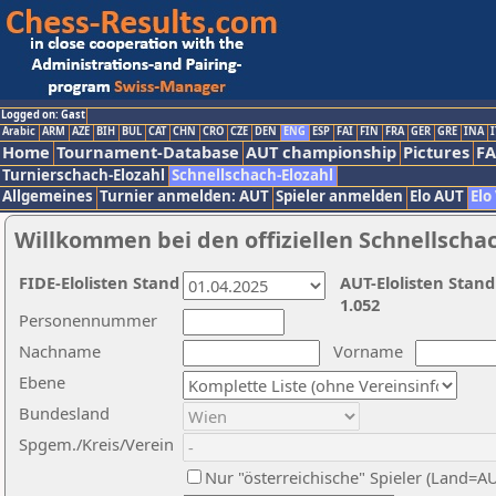
Logged on: Gast
Arabic
ARM
AZE
BIH
BUL
CAT
CHN
CRO
CZE
DEN
ENG
ESP
FAI
FIN
FRA
GER
GRE
INA
I
Home
Tournament-Database
AUT championship
Pictures
F
Turnierschach-Elozahl
Schnellschach-Elozahl
Allgemeines
Turnier anmelden: AUT
Spieler anmelden
Elo AUT
Elo
Willkommen bei den offiziellen Schnellscha
FIDE-Elolisten Stand
AUT-Elolisten Stand
1.052
Personennummer
Nachname
Vorname
Ebene
Bundesland
Spgem./Kreis/Verein
Nur "österreichische" Spieler (Land=A