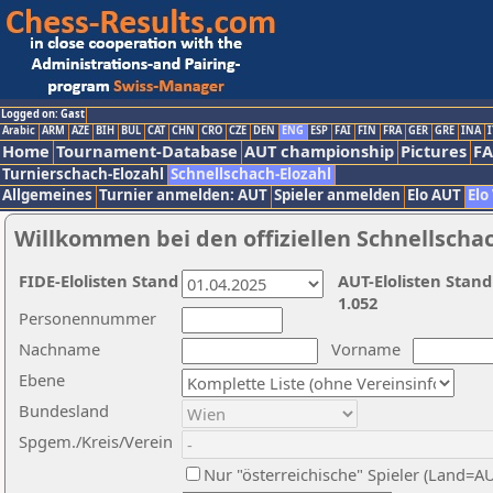
Logged on: Gast
Arabic
ARM
AZE
BIH
BUL
CAT
CHN
CRO
CZE
DEN
ENG
ESP
FAI
FIN
FRA
GER
GRE
INA
I
Home
Tournament-Database
AUT championship
Pictures
F
Turnierschach-Elozahl
Schnellschach-Elozahl
Allgemeines
Turnier anmelden: AUT
Spieler anmelden
Elo AUT
Elo
Willkommen bei den offiziellen Schnellscha
FIDE-Elolisten Stand
AUT-Elolisten Stand
1.052
Personennummer
Nachname
Vorname
Ebene
Bundesland
Spgem./Kreis/Verein
Nur "österreichische" Spieler (Land=A