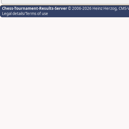
Chess-Tournament-Results-Server
© 2006-2026 Heinz Herzog
, CMS-
Legal details/Terms of use