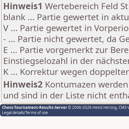
Hinweis1
Wertebereich Feld St 
blank ... Partie gewertet in akt
V ... Partie gewertet in Vorperi
- ... Partie nicht gewertet, da 
E ... Partie vorgemerkt zur Be
Einstiegselozahl in der nächst
K ... Korrektur wegen doppelt
Hinweis2
Kontumazen werden g
und sind in der Liste nicht enth
Chess-Tournament-Results-Server
© 2006-2026 Heinz Herzog
, CMS-
Legal details/Terms of use