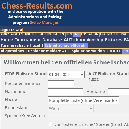
Logged on: Gast
Arabic
ARM
AZE
BIH
BUL
CAT
CHN
CRO
CZE
DEN
ENG
ESP
FAI
FIN
FRA
GER
GRE
INA
I
Home
Tournament-Database
AUT championship
Pictures
F
Turnierschach-Elozahl
Schnellschach-Elozahl
Allgemeines
Turnier anmelden: AUT
Spieler anmelden
Elo AUT
Elo
Willkommen bei den offiziellen Schnellscha
FIDE-Elolisten Stand
AUT-Elolisten Stand
1.052
Personennummer
Nachname
Vorname
Ebene
Bundesland
Spgem./Kreis/Verein
Nur "österreichische" Spieler (Land=A