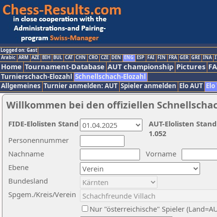
Logged on: Gast
Arabic
ARM
AZE
BIH
BUL
CAT
CHN
CRO
CZE
DEN
ENG
ESP
FAI
FIN
FRA
GER
GRE
INA
I
Home
Tournament-Database
AUT championship
Pictures
F
Turnierschach-Elozahl
Schnellschach-Elozahl
Allgemeines
Turnier anmelden: AUT
Spieler anmelden
Elo AUT
Elo
Willkommen bei den offiziellen Schnellscha
FIDE-Elolisten Stand
AUT-Elolisten Stand
1.052
Personennummer
Nachname
Vorname
Ebene
Bundesland
Spgem./Kreis/Verein
Nur "österreichische" Spieler (Land=A