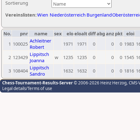
Sortierung
Vereinslisten:
Wien
Niederösterreich
Burgenland
Oberösterrei
No.
pnr
name
sex
elo
eloalt
diff
abg
anz
pkt
eloi
Achleitner
1
100025
1971
1971
0
0
0
1983
1
Robert
Lippitsch
2
123429
w
1235
1235
0
0
0
1545
1
Joanna
Lippitsch
3
108404
1632
1632
0
0
0
1816
1
Sandro
Chess-Tournament-Results-Server
© 2006-2026 Heinz Herzog
, CMS-
Legal details/Terms of use