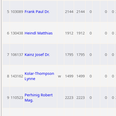
5
103089
Frank Paul Dr.
2144
2144
0
0
0
6
130438
Heindl Matthias
1912
1912
0
0
0
7
106137
Kainz Josef Dr.
1795
1795
0
0
0
Kolar-Thompson
8
143162
w
1499
1499
0
0
0
Lynne
Perhinig Robert
9
110523
2223
2223
0
0
0
Mag.