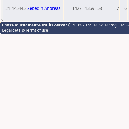
21
145445
Zebedin Andreas
1427
1369
58
7
6
Chess-Tournament-Results-Server
© 2006-2026 Heinz Herzog
, CMS-
Legal details/Terms of use