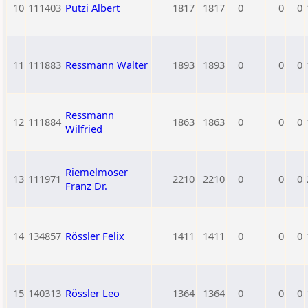
10
111403
Putzi Albert
1817
1817
0
0
0
11
111883
Ressmann Walter
1893
1893
0
0
0
Ressmann
12
111884
1863
1863
0
0
0
Wilfried
Riemelmoser
13
111971
2210
2210
0
0
0
Franz Dr.
14
134857
Rössler Felix
1411
1411
0
0
0
15
140313
Rössler Leo
1364
1364
0
0
0