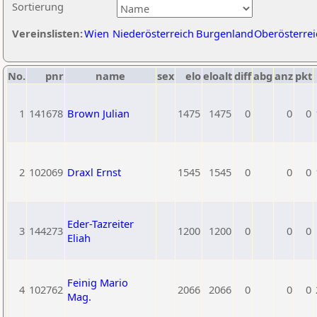
Sortierung
Vereinslisten:
Wien
Niederösterreich
Burgenland
Oberösterrei
No.
pnr
name
sex
elo
eloalt
diff
abg
anz
pkt
1
141678
Brown Julian
1475
1475
0
0
0
2
102069
Draxl Ernst
1545
1545
0
0
0
Eder-Tazreiter
3
144273
1200
1200
0
0
0
Eliah
Feinig Mario
4
102762
2066
2066
0
0
0
Mag.