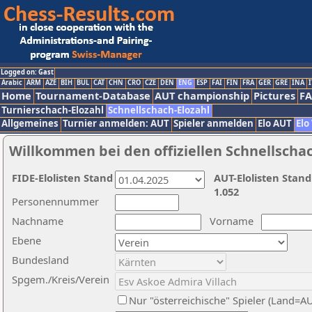
Logged on: Gast
Arabic
ARM
AZE
BIH
BUL
CAT
CHN
CRO
CZE
DEN
ENG
ESP
FAI
FIN
FRA
GER
GRE
INA
I
Home
Tournament-Database
AUT championship
Pictures
F
Turnierschach-Elozahl
Schnellschach-Elozahl
Allgemeines
Turnier anmelden: AUT
Spieler anmelden
Elo AUT
Elo
Willkommen bei den offiziellen Schnellscha
FIDE-Elolisten Stand
AUT-Elolisten Stand
1.052
Personennummer
Nachname
Vorname
Ebene
Bundesland
Spgem./Kreis/Verein
Nur "österreichische" Spieler (Land=A