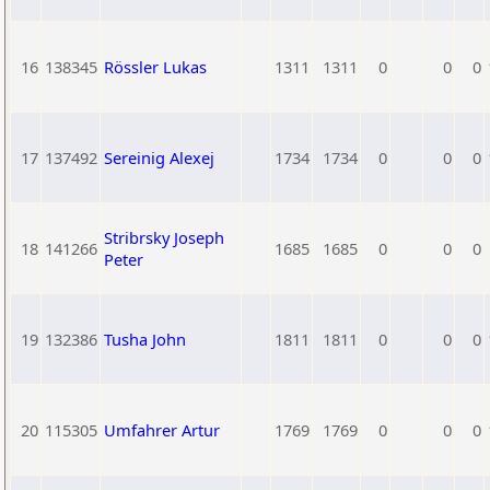
16
138345
Rössler Lukas
1311
1311
0
0
0
17
137492
Sereinig Alexej
1734
1734
0
0
0
Stribrsky Joseph
18
141266
1685
1685
0
0
0
Peter
19
132386
Tusha John
1811
1811
0
0
0
20
115305
Umfahrer Artur
1769
1769
0
0
0