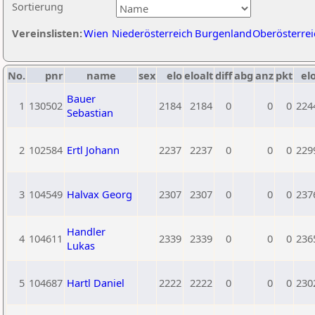
Sortierung
Vereinslisten:
Wien
Niederösterreich
Burgenland
Oberösterrei
No.
pnr
name
sex
elo
eloalt
diff
abg
anz
pkt
elo
Bauer
1
130502
2184
2184
0
0
0
224
Sebastian
2
102584
Ertl Johann
2237
2237
0
0
0
229
3
104549
Halvax Georg
2307
2307
0
0
0
237
Handler
4
104611
2339
2339
0
0
0
236
Lukas
5
104687
Hartl Daniel
2222
2222
0
0
0
230