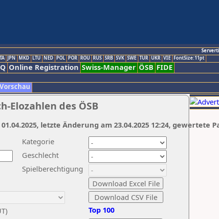
Servert
TA
JPN
MKD
LTU
NED
POL
POR
ROU
RUS
SRB
SVK
SWE
TUR
UKR
VIE
FontSize:11pt
AQ
Online Registration
Swiss-Manager
ÖSB
FIDE
 Vorschau
ch-Elozahlen des ÖSB
 01.04.2025, letzte Änderung am 23.04.2025 12:24, gewertete P
Kategorie
Geschlecht
Spielberechtigung
Top 100
UT)