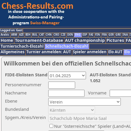
Logged on: Gast
Arabic
ARM
AZE
BIH
BUL
CAT
CHN
CRO
CZE
DEN
ENG
ESP
FAI
FIN
FRA
GER
GRE
INA
I
Home
Tournament-Database
AUT championship
Pictures
F
Turnierschach-Elozahl
Schnellschach-Elozahl
Allgemeines
Turnier anmelden: AUT
Spieler anmelden
Elo AUT
Elo
Willkommen bei den offiziellen Schnellscha
FIDE-Elolisten Stand
AUT-Elolisten Stand
1.052
Personennummer
Nachname
Vorname
Ebene
Bundesland
Spgem./Kreis/Verein
Nur "österreichische" Spieler (Land=A