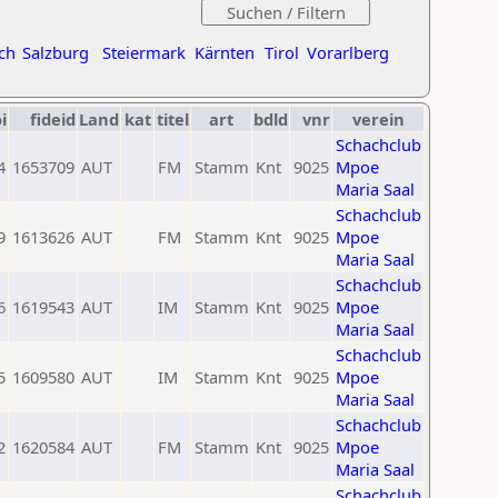
ch
Salzburg
Steiermark
Kärnten
Tirol
Vorarlberg
i
fideid
Land
kat
titel
art
bdld
vnr
verein
Schachclub
4
1653709
AUT
FM
Stamm
Knt
9025
Mpoe
Maria Saal
Schachclub
9
1613626
AUT
FM
Stamm
Knt
9025
Mpoe
Maria Saal
Schachclub
6
1619543
AUT
IM
Stamm
Knt
9025
Mpoe
Maria Saal
Schachclub
5
1609580
AUT
IM
Stamm
Knt
9025
Mpoe
Maria Saal
Schachclub
2
1620584
AUT
FM
Stamm
Knt
9025
Mpoe
Maria Saal
Schachclub