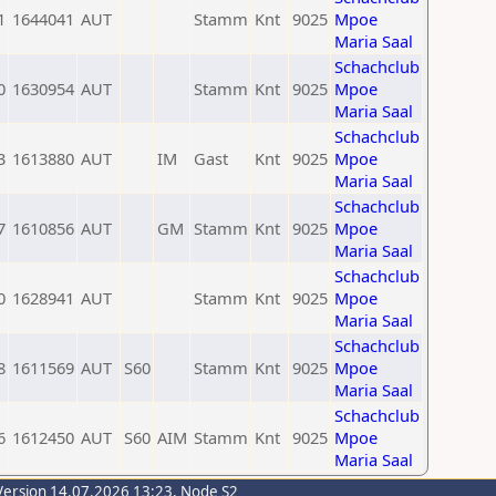
1
1644041
AUT
Stamm
Knt
9025
Mpoe
Maria Saal
Schachclub
0
1630954
AUT
Stamm
Knt
9025
Mpoe
Maria Saal
Schachclub
3
1613880
AUT
IM
Gast
Knt
9025
Mpoe
Maria Saal
Schachclub
7
1610856
AUT
GM
Stamm
Knt
9025
Mpoe
Maria Saal
Schachclub
0
1628941
AUT
Stamm
Knt
9025
Mpoe
Maria Saal
Schachclub
8
1611569
AUT
S60
Stamm
Knt
9025
Mpoe
Maria Saal
Schachclub
6
1612450
AUT
S60
AIM
Stamm
Knt
9025
Mpoe
Maria Saal
Version 14.07.2026 13:23, Node S2