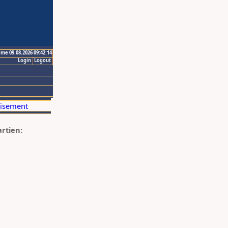
ime 09.08.2026 09:42:14
Login
Logout
artien: