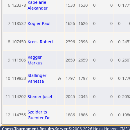
Kapelarie
6
123378
1530
1530
0
0
0
177
Alexander
7
118532
Kogler Paul
1626
1626
0
0
0
8
107450
Kreisl Robert
2396
2396
0
0
0
245
Ragger
9
111506
2659
2659
0
0
0
260
Markus
Stallinger
10
119833
w
1797
1797
0
0
0
177
Vanessa
11
114202
Steiner Josef
2045
2045
0
0
0
205
Szolderits
12
114755
1886
1886
0
0
0
198
Guenter Dr.
Chess-Tournament-Results-Server
© 2006-2026 Heinz Herzog
, CMS-