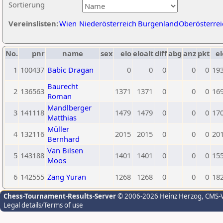
Sortierung
Vereinslisten:
Wien
Niederösterreich
Burgenland
Oberösterrei
No.
pnr
name
sex
elo
eloalt
diff
abg
anz
pkt
el
1
100437
Babic Dragan
0
0
0
0
0
19
Baurecht
2
136563
1371
1371
0
0
0
16
Roman
Mandlberger
3
141118
1479
1479
0
0
0
17
Matthias
Müller
4
132116
2015
2015
0
0
0
20
Bernhard
Van Bilsen
5
143188
1401
1401
0
0
0
15
Moos
6
142555
Zang Yuran
1268
1268
0
0
0
18
Chess-Tournament-Results-Server
© 2006-2026 Heinz Herzog
, CMS-
Legal details/Terms of use