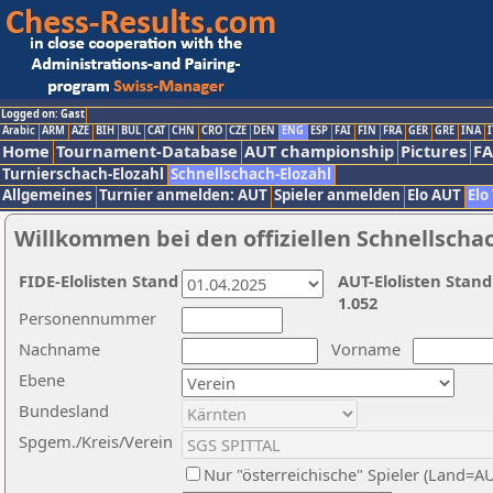
Logged on: Gast
Arabic
ARM
AZE
BIH
BUL
CAT
CHN
CRO
CZE
DEN
ENG
ESP
FAI
FIN
FRA
GER
GRE
INA
I
Home
Tournament-Database
AUT championship
Pictures
F
Turnierschach-Elozahl
Schnellschach-Elozahl
Allgemeines
Turnier anmelden: AUT
Spieler anmelden
Elo AUT
Elo
Willkommen bei den offiziellen Schnellscha
FIDE-Elolisten Stand
AUT-Elolisten Stand
1.052
Personennummer
Nachname
Vorname
Ebene
Bundesland
Spgem./Kreis/Verein
Nur "österreichische" Spieler (Land=A