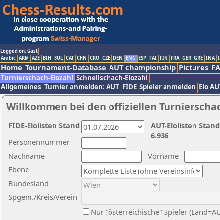
Logged on: Gast
Arabic
ARM
AZE
BIH
BUL
CAT
CHN
CRO
CZE
DEN
ENG
ESP
FAI
FIN
FRA
GER
GRE
INA
I
Home
Tournament-Database
AUT championship
Pictures
F
Turnierschach-Elozahl
Schnellschach-Elozahl
Allgemeines
Turnier anmelden: AUT
FIDE
Spieler anmelden
Elo AU
Willkommen bei den offiziellen Turnierscha
FIDE-Elolisten Stand
AUT-Elolisten Stand
6.936
Personennummer
Nachname
Vorname
Ebene
Bundesland
Spgem./Kreis/Verein
Nur "österreichische" Spieler (Land=A