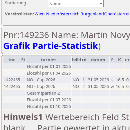
Sortierung
Vereinslisten:
Wien
Niederösterreich
Burgenland
Oberösterrei
Pnr:149236 Name: Martin Novy
Grafik Partie-Statistik
)
tnr
St
turnier
bdld
rd
datum
f
K
er
Elozahl per 01.01.2026
Elozahl per 01.04.2026
1422465
NÖ - Cup 2026
NÖ
1
31.05.2026
s
16.5
0
1422465
NÖ - Cup 2026
NÖ
2
31.05.2026
w
16.5
0
Gesamtpartien 2
Elozahl per 01.07.2026
Elozahl per 01.10.2026
Hinweis1
Wertebereich Feld St 
blank ... Partie gewertet in akt