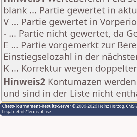
blank ... Partie gewertet in akt
V ... Partie gewertet in Vorperi
- ... Partie nicht gewertet, da 
E ... Partie vorgemerkt zur Be
Einstiegselozahl in der nächst
K ... Korrektur wegen doppelt
Hinweis2
Kontumazen werden g
und sind in der Liste nicht enth
Chess-Tournament-Results-Server
© 2006-2026 Heinz Herzog
, CMS-
Legal details/Terms of use