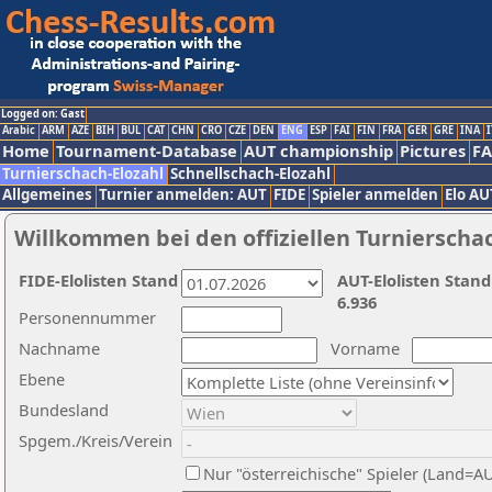
Logged on: Gast
Arabic
ARM
AZE
BIH
BUL
CAT
CHN
CRO
CZE
DEN
ENG
ESP
FAI
FIN
FRA
GER
GRE
INA
I
Home
Tournament-Database
AUT championship
Pictures
F
Turnierschach-Elozahl
Schnellschach-Elozahl
Allgemeines
Turnier anmelden: AUT
FIDE
Spieler anmelden
Elo AU
Willkommen bei den offiziellen Turnierscha
FIDE-Elolisten Stand
AUT-Elolisten Stand
6.936
Personennummer
Nachname
Vorname
Ebene
Bundesland
Spgem./Kreis/Verein
Nur "österreichische" Spieler (Land=A