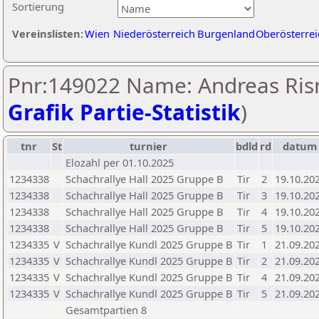
Sortierung
Vereinslisten:
Wien
Niederösterreich
Burgenland
Oberösterrei
Pnr:149022 Name: Andreas Risn
Grafik Partie-Statistik
)
tnr
St
turnier
bdld
rd
datum
Elozahl per 01.10.2025
1234338
Schachrallye Hall 2025 Gruppe B
Tir
2
19.10.20
1234338
Schachrallye Hall 2025 Gruppe B
Tir
3
19.10.20
1234338
Schachrallye Hall 2025 Gruppe B
Tir
4
19.10.20
1234338
Schachrallye Hall 2025 Gruppe B
Tir
5
19.10.20
1234335
V
Schachrallye Kundl 2025 Gruppe B
Tir
1
21.09.20
1234335
V
Schachrallye Kundl 2025 Gruppe B
Tir
2
21.09.20
1234335
V
Schachrallye Kundl 2025 Gruppe B
Tir
4
21.09.20
1234335
V
Schachrallye Kundl 2025 Gruppe B
Tir
5
21.09.20
Gesamtpartien 8