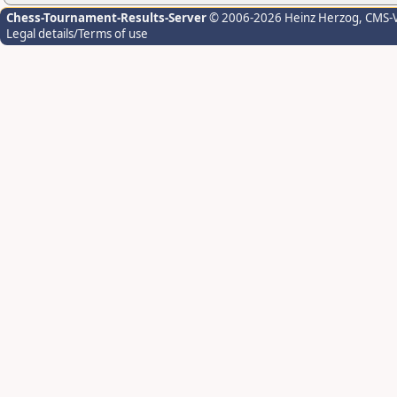
Chess-Tournament-Results-Server
© 2006-2026 Heinz Herzog
, CMS-
Legal details/Terms of use