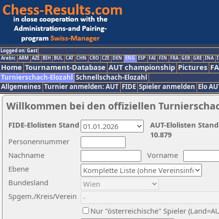
Logged on: Gast
Arabic
ARM
AZE
BIH
BUL
CAT
CHN
CRO
CZE
DEN
ENG
ESP
FAI
FIN
FRA
GER
GRE
INA
I
Home
Tournament-Database
AUT championship
Pictures
F
Turnierschach-Elozahl
Schnellschach-Elozahl
Allgemeines
Turnier anmelden: AUT
FIDE
Spieler anmelden
Elo AU
Willkommen bei den offiziellen Turnierscha
FIDE-Elolisten Stand
AUT-Elolisten Stand
10.879
Personennummer
Nachname
Vorname
Ebene
Bundesland
Spgem./Kreis/Verein
Nur "österreichische" Spieler (Land=A