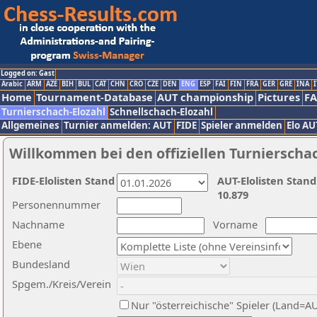
Logged on: Gast
Arabic
ARM
AZE
BIH
BUL
CAT
CHN
CRO
CZE
DEN
ENG
ESP
FAI
FIN
FRA
GER
GRE
INA
I
Home
Tournament-Database
AUT championship
Pictures
F
Turnierschach-Elozahl
Schnellschach-Elozahl
Allgemeines
Turnier anmelden: AUT
FIDE
Spieler anmelden
Elo AU
Willkommen bei den offiziellen Turnierscha
FIDE-Elolisten Stand
AUT-Elolisten Stand
10.879
Personennummer
Nachname
Vorname
Ebene
Bundesland
Spgem./Kreis/Verein
Nur "österreichische" Spieler (Land=A