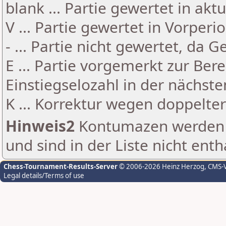
blank ... Partie gewertet in akt
V ... Partie gewertet in Vorperi
- ... Partie nicht gewertet, da 
E ... Partie vorgemerkt zur Be
Einstiegselozahl in der nächst
K ... Korrektur wegen doppelt
Hinweis2
Kontumazen werden g
und sind in der Liste nicht enth
Chess-Tournament-Results-Server
© 2006-2026 Heinz Herzog
, CMS-
Legal details/Terms of use