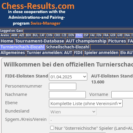
Logged on: Gast
Arabic
ARM
AZE
BIH
BUL
CAT
CHN
CRO
CZE
DEN
ENG
ESP
FAI
FIN
FRA
GER
GRE
INA
I
Home
Tournament-Database
AUT championship
Pictures
F
Turnierschach-Elozahl
Schnellschach-Elozahl
Allgemeines
Turnier anmelden: AUT
FIDE
Spieler anmelden
Elo AU
Willkommen bei den offiziellen Turnierscha
FIDE-Elolisten Stand
AUT-Elolisten Stand
13.600
Personennummer
Nachname
Vorname
Ebene
Bundesland
Spgem./Kreis/Verein
Nur "österreichische" Spieler (Land=A