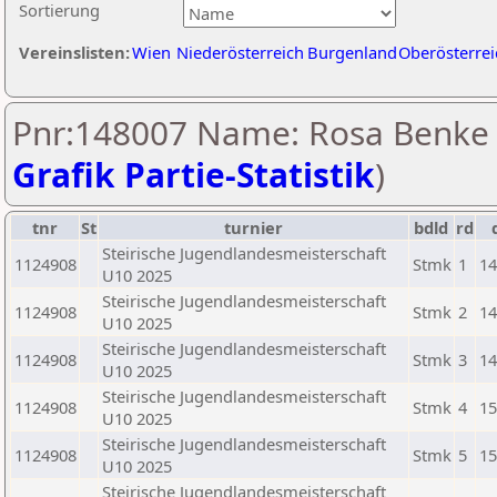
Sortierung
Vereinslisten:
Wien
Niederösterreich
Burgenland
Oberösterrei
Pnr:148007 Name: Rosa Benke 
Grafik Partie-Statistik
)
tnr
St
turnier
bdld
rd
Steirische Jugendlandesmeisterschaft
1124908
Stmk
1
14
U10 2025
Steirische Jugendlandesmeisterschaft
1124908
Stmk
2
14
U10 2025
Steirische Jugendlandesmeisterschaft
1124908
Stmk
3
14
U10 2025
Steirische Jugendlandesmeisterschaft
1124908
Stmk
4
15
U10 2025
Steirische Jugendlandesmeisterschaft
1124908
Stmk
5
15
U10 2025
Steirische Jugendlandesmeisterschaft