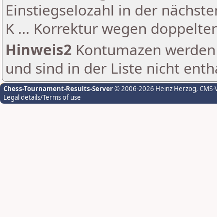
Einstiegselozahl in der nächst
K ... Korrektur wegen doppelt
Hinweis2
Kontumazen werden g
und sind in der Liste nicht enth
Chess-Tournament-Results-Server
© 2006-2026 Heinz Herzog
, CMS-
Legal details/Terms of use