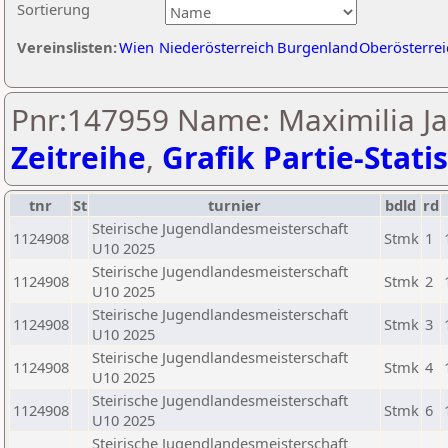
Sortierung
Vereinslisten:
Wien
Niederösterreich
Burgenland
Oberösterrei
Pnr:147959 Name: Maximilia Ja
Zeitreihe
,
Grafik Partie-Statis
tnr
St
turnier
bdld
rd
Steirische Jugendlandesmeisterschaft
1124908
Stmk
1
U10 2025
Steirische Jugendlandesmeisterschaft
1124908
Stmk
2
U10 2025
Steirische Jugendlandesmeisterschaft
1124908
Stmk
3
U10 2025
Steirische Jugendlandesmeisterschaft
1124908
Stmk
4
U10 2025
Steirische Jugendlandesmeisterschaft
1124908
Stmk
6
U10 2025
Steirische Jugendlandesmeisterschaft