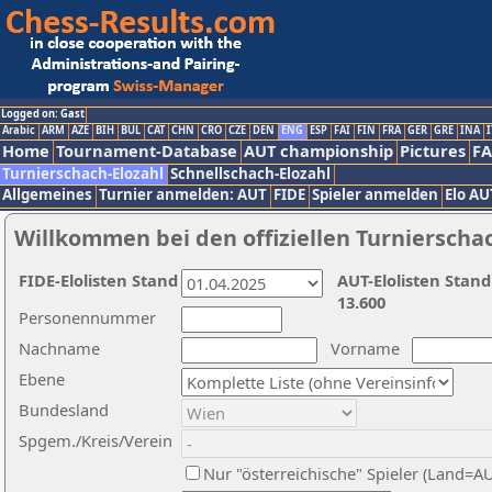
Logged on: Gast
Arabic
ARM
AZE
BIH
BUL
CAT
CHN
CRO
CZE
DEN
ENG
ESP
FAI
FIN
FRA
GER
GRE
INA
I
Home
Tournament-Database
AUT championship
Pictures
F
Turnierschach-Elozahl
Schnellschach-Elozahl
Allgemeines
Turnier anmelden: AUT
FIDE
Spieler anmelden
Elo AU
Willkommen bei den offiziellen Turnierscha
FIDE-Elolisten Stand
AUT-Elolisten Stand
13.600
Personennummer
Nachname
Vorname
Ebene
Bundesland
Spgem./Kreis/Verein
Nur "österreichische" Spieler (Land=A