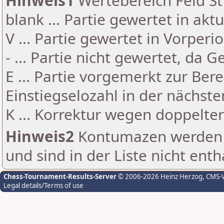
Hinweis1
Wertebereich Feld St 
blank ... Partie gewertet in akt
V ... Partie gewertet in Vorperi
- ... Partie nicht gewertet, da 
E ... Partie vorgemerkt zur Be
Einstiegselozahl in der nächst
K ... Korrektur wegen doppelt
Hinweis2
Kontumazen werden g
und sind in der Liste nicht enth
Chess-Tournament-Results-Server
© 2006-2026 Heinz Herzog
, CMS-
Legal details/Terms of use