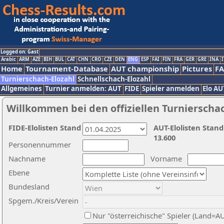
Logged on: Gast
Arabic
ARM
AZE
BIH
BUL
CAT
CHN
CRO
CZE
DEN
ENG
ESP
FAI
FIN
FRA
GER
GRE
INA
I
Home
Tournament-Database
AUT championship
Pictures
F
Turnierschach-Elozahl
Schnellschach-Elozahl
Allgemeines
Turnier anmelden: AUT
FIDE
Spieler anmelden
Elo AU
Willkommen bei den offiziellen Turnierscha
FIDE-Elolisten Stand
AUT-Elolisten Stand
13.600
Personennummer
Nachname
Vorname
Ebene
Bundesland
Spgem./Kreis/Verein
Nur "österreichische" Spieler (Land=A