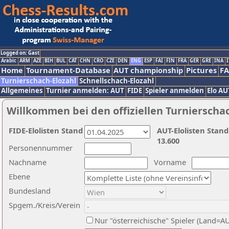
Logged on: Gast
Arabic
ARM
AZE
BIH
BUL
CAT
CHN
CRO
CZE
DEN
ENG
ESP
FAI
FIN
FRA
GER
GRE
INA
I
Home
Tournament-Database
AUT championship
Pictures
F
Turnierschach-Elozahl
Schnellschach-Elozahl
Allgemeines
Turnier anmelden: AUT
FIDE
Spieler anmelden
Elo AU
Willkommen bei den offiziellen Turnierscha
FIDE-Elolisten Stand
AUT-Elolisten Stand
13.600
Personennummer
Nachname
Vorname
Ebene
Bundesland
Spgem./Kreis/Verein
Nur "österreichische" Spieler (Land=A