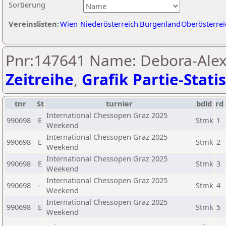
Sortierung
Vereinslisten:
Wien
Niederösterreich
Burgenland
Oberösterrei
Pnr:147641 Name: Debora-Alexa
Zeitreihe
,
Grafik Partie-Statis
tnr
St
turnier
bdld
rd
International Chessopen Graz 2025
990698
E
Stmk
1
Weekend
International Chessopen Graz 2025
990698
E
Stmk
2
Weekend
International Chessopen Graz 2025
990698
E
Stmk
3
Weekend
International Chessopen Graz 2025
990698
-
Stmk
4
Weekend
International Chessopen Graz 2025
990698
E
Stmk
5
Weekend