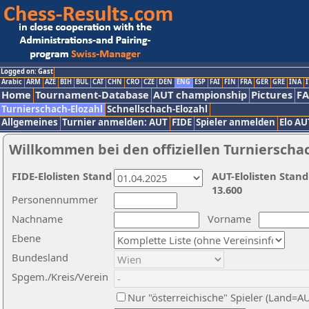
Logged on: Gast
Arabic
ARM
AZE
BIH
BUL
CAT
CHN
CRO
CZE
DEN
ENG
ESP
FAI
FIN
FRA
GER
GRE
INA
I
Home
Tournament-Database
AUT championship
Pictures
F
Turnierschach-Elozahl
Schnellschach-Elozahl
Allgemeines
Turnier anmelden: AUT
FIDE
Spieler anmelden
Elo AU
Willkommen bei den offiziellen Turnierscha
FIDE-Elolisten Stand
AUT-Elolisten Stand
13.600
Personennummer
Nachname
Vorname
Ebene
Bundesland
Spgem./Kreis/Verein
Nur "österreichische" Spieler (Land=A